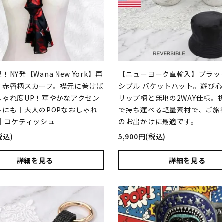
NY発【Wana New York】再
【ニューヨーク直輸入】ブラッ
×赤唇柄スカーフ。襟元に巻けば
シブル バケットハット。遊び
しゃれ度UP！華やかなアクセン
リップ柄と無地の2WAY仕様。
トにも｜大人のPOPなおしゃれ
で持ち運べる軽量素材で、ご旅
 ｜コケティッシュ
のお出かけに最適です。
税込)
5,900円(税込)
詳細を見る
詳細を見る