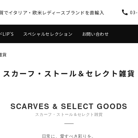
call
谷区用賀でイタリア・欧米レディースブランドを直輸入
03-
IP'S
スペシャルセレクション
お問い合わせ
雑貨
ス
ワンピース
スカーフ・ストール＆セレクト雑貨
SCARVES & SELECT GOODS
スカーフ・ストール＆セレクト雑貨
日常に、愛すべき彩りを。