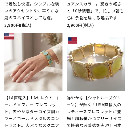
で着脱も快適。シンプルな装
ュアンスカラー。驚きの軽さ
いのアクセントや、華やかな
と「0秒装着」で、忙しい朝も
席のスパイスとして活躍。
心に余裕を届ける逸品です
3,900円(税込)
2,900円(税込)
【LA直輸入】LAセレクト ゴ
鮮やかな【シャトルーズグリ
ールド×ブルー ブレスレッ
ーン】が輝く！USA直輸入の
ト。爽やかなターコイズ調カ
レディースブレスレットが登
ラーとゴールドメタルのコン
場！超軽量かつフリーサイズ
トラスト。大ぶりなスクエア
で快適な装着感を実現！日本