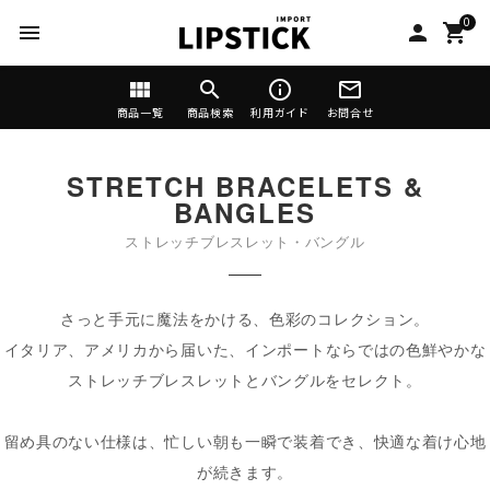
0
menu
person
shopping_cart
view_module
search
info_outline
mail_outline
商品一覧
商品検索
利用ガイド
お問合せ
STRETCH BRACELETS &
BANGLES
ストレッチブレスレット・バングル
さっと手元に魔法をかける、色彩のコレクション。
イタリア、アメリカから届いた、インポートならではの色鮮やかな
ストレッチブレスレットとバングルをセレクト。
留め具のない仕様は、忙しい朝も一瞬で装着でき、快適な着け心地
が続きます。