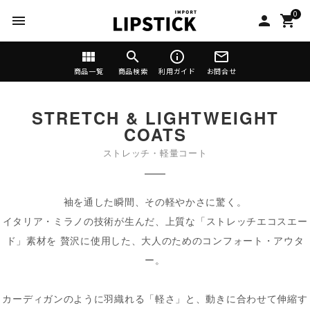
0
menu
person
shopping_cart
view_module
search
info_outline
mail_outline
商品一覧
商品検索
利用ガイド
お問合せ
STRETCH & LIGHTWEIGHT
COATS
ストレッチ・軽量コート
袖を通した瞬間、その軽やかさに驚く。
イタリア・ミラノの技術が生んだ、上質な「ストレッチエコスエー
ド」素材を
贅沢に使用した、大人のためのコンフォート・アウタ
ー。
カーディガンのように羽織れる「軽さ」と、動きに合わせて伸縮す