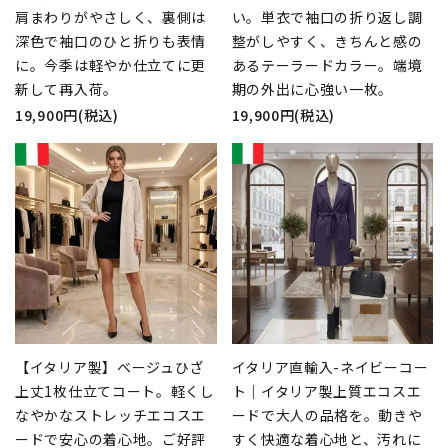
肩まわりがやさしく、裏側は
い。単衣で袖口の折り返し調
深色で袖口のひと折りも表情
整がしやすく、きちんと感の
に。今季は軽やか仕立てに更
あるテーラードカラー。端境
新して再入荷。
期の外出に心強い一枚。
19,900円(税込)
19,900円(税込)
【イタリア製】ベージュひざ
イタリア直輸入-ネイビーコー
上丈1枚仕立てコート。軽くし
ト｜イタリア製上質エコスエ
なやかなストレッチエコスエ
ードで大人の品格を。動きや
ードで安心の着心地。ご好評
すく快適な着心地と、汚れに