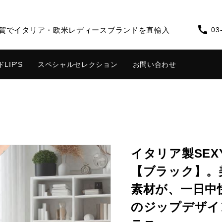
call
谷区用賀でイタリア・欧米レディースブランドを直輸入
03
IP'S
スペシャルセレクション
お問い合わせ
ス
ワンピース
イタリア製SEX
【ブラック】。
素材が、一日中
のジップデザイ