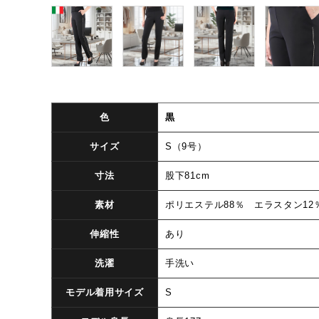
色
黒
サイズ
S（9号）
寸法
股下81cm
素材
ポリエステル88％ エラスタン12
伸縮性
あり
洗濯
手洗い
モデル着用サイズ
S