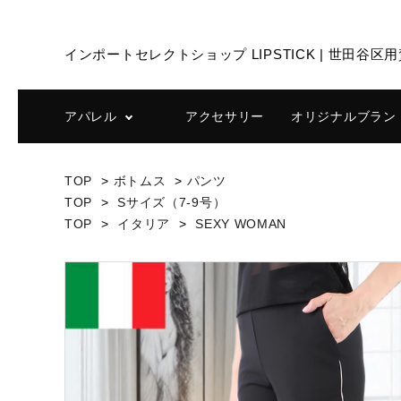
インポートセレクトショップ LIPSTICK | 世田
アパレル
アクセサリー
オリジナルブランドL
TOP
>
ボトムス
>
パンツ
トップス
ボトム
TOP
>
Sサイズ（7-9号）
TOP
>
イタリア
>
SEXY WOMAN