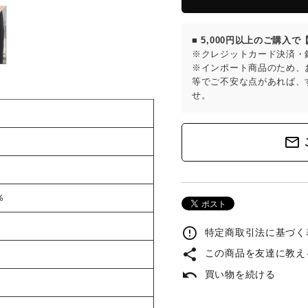
■ 5,000円以上のご購入
※クレジットカード決済・
※インポート商品のため、
等でご不安な点があれば、
せ。
mail_outline
％
error_outline
特定商取引法に基づく表
share
この商品を友達に教え
undo
買い物を続ける