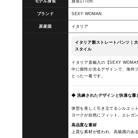
モデル身長
身長177cm
ブランド
SEXY WOMAN
原産国
イタリア
イタリア製ストレートパンツ｜
スタイル
イタリア直輸入の【SEXY WOM
中に個性が光るデザインで、海外
とった一着です。
◆ 洗練されたデザインと快適な履
体型を美しく引き立てるシルエッ
ヨークが自然にフィット。エレガ
高品質な素材
上質な素材が使われ、高級感のあ