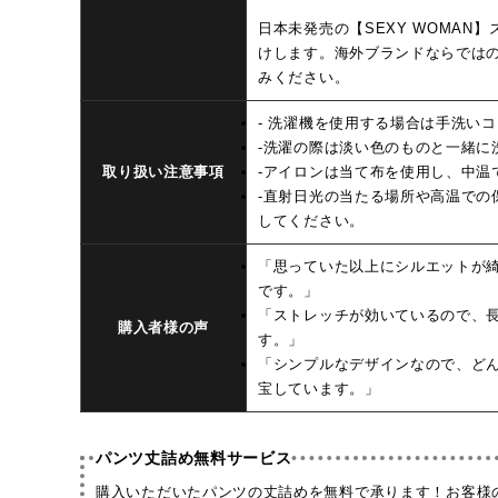
日本未発売の【SEXY WOMAN
けします。海外ブランドならでは
みください。
- 洗濯機を使用する場合は手洗い
-洗濯の際は淡い色のものと一緒に
取り扱い注意事項
-アイロンは当て布を使用し、中温
-直射日光の当たる場所や高温での
してください。
「思っていた以上にシルエットが
です。」
「ストレッチが効いているので、
購入者様の声
す。」
「シンプルなデザインなので、ど
宝しています。」
パンツ丈詰め無料サービス
購入いただいたパンツの丈詰めを無料で承ります！お客様