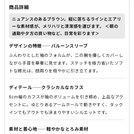
商品詳細
ニュアンスのあるブラウン。縦に落ちるラインと
エアリ
ーな素材感
が、メリハリと清潔感を運びます。 ＜朝の
通勤や夕方の買い物など、日常を彩ります＞
デザインの特徴——バルーンスリーブ
ふんわりとした袖のフォルムが、二の腕を優しくカバーし
ながら手首を華奢に見せます。ステッチを極力省いたソフ
トな襟元は、顔周りを穏やかに引き立てます。
ディテール——クラシカルなカフス
6cm幅のカフスが袖のボリュームを引き締め、上品なアク
セントに。ゆとりあるアームホールで動きやすく、タック
インでもアウトでも決まりやすいシルエットです。
素材と着心地——軽やかなとろみ素材