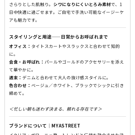
さらりとした肌触り。
シワになりにくいとろみ素材
で、1
日中快適に過ごせます。ご自宅で手洗い可能なイージーケ
アも魅力です。
スタイリングと用途——日常からお呼ばれまで
オフィス：
タイトスカートやスラックスと合わせて知的
に。
会食・お呼ばれ：
パールやゴールドのアクセサリーを添え
て華やかに。
週末：
デニムと合わせて大人の抜け感スタイルに。
色合わせ：
ベージュ／ホワイト、ブラックでシックに引き
締めて。
＜忙しい朝も迷わず決まる、頼れる存在です＞
ブランドについて｜MYASTREET