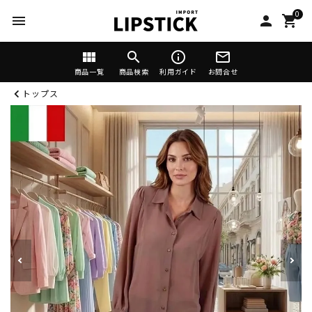
0
menu
person
shopping_cart
view_module
search
info_outline
mail_outline
商品一覧
商品検索
利用ガイド
お問合せ
トップス