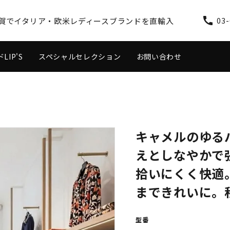
call
谷区用賀でイタリア・欧米レディースブランドを直輸入
03-
IP'S
スペシャルセレクション
お問い合わせ
ス
ワンピース
キャメルのゆる
えとしなやかで
拾いにくく快適
まできれいに。
型番