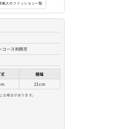
ア直輸入のファッション一覧
トコース利用可
下丈
裾幅
cm
21cm
生じる場合があります。