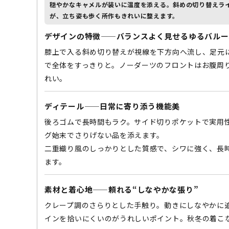
穏やかなキャメルが装いに温度を添える。斜めの切り替えラ
が、立ち姿も歩く所作もきれいに整えます。
デザインの特徴——バランスよく見せるゆるバルー
膝上で入る斜め切り替えが視線を下方向へ流し、足元
で全体をすっきりと。ノーダーツのフロントはお腹周
れい。
ディテール——日常に寄り添う機能美
後ろゴムで長時間もラク。サイド切りポケットで実用
グ始末でさりげない品を添えます。
二重織り風のしっかりとした質感で、シワに強く、長
ます。
素材と着心地——頼れる“しなやかな張り”
クレープ調のさらりとした手触り。動きにしなやかに
インを拾いにくいのがうれしいポイント。秋冬の着こ