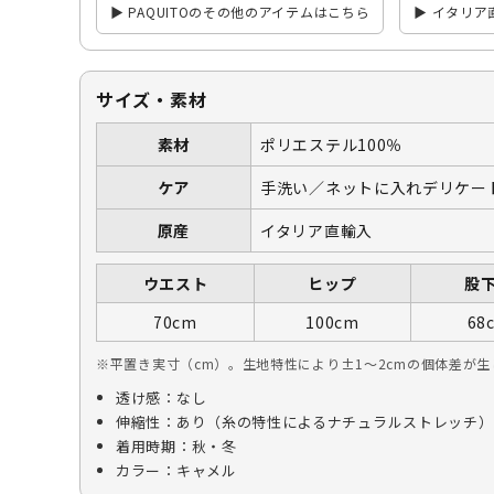
▶ PAQUITOのその他のアイテムはこちら
▶ イタリ
サイズ・素材
素材
ポリエステル100％
ケア
手洗い／ネットに入れデリケー
原産
イタリア直輸入
ウエスト
ヒップ
股
70cm
100cm
68
※平置き実寸（cm）。生地特性により±1〜2cmの個体差が
透け感：なし
伸縮性：あり（糸の特性によるナチュラルストレッチ）
着用時期：秋・冬
カラー：キャメル