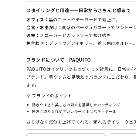
スタイリングと用途——日常からきちんと感まで
オフィス：
黒のニットやテーラードで端正に。
会食・お出かけ：
同系のベージュ系コートでワントー
週末：
スニーカーとカットソーで抜け感を。
色合わせ：
ブラック／アイボリー、差し色にボルドー
ブランドについて｜PAQUITO
PAQUITOはイタリアのものづくりを背景に、日常を
ブランド。着やすさと見映えのバランスにこだわり、
ます。
💡 ブランドのポイント
動きやすさと美しさの両立を意識したカッティング
日常に取り入れやすいカラーと上品なディテール
さりげなく気分を上げてくれる、頼れるデイリーウェ