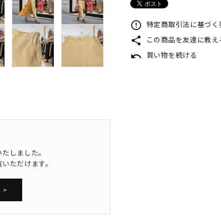
特定商取引法に基づく表
error_outline
この商品を友達に教え
share
買い物を続ける
undo
いたしました。
覧いただけます。
 >