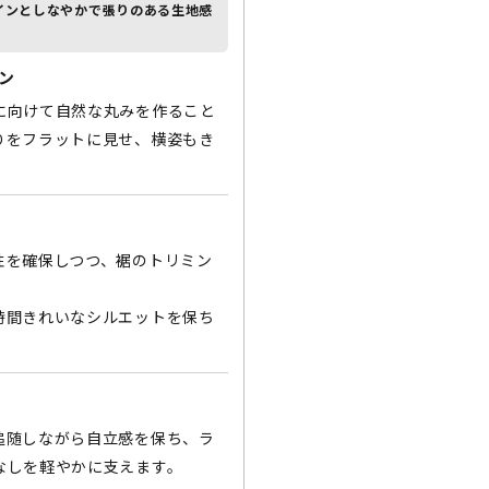
インと
しなやかで張りのある生地感
ン
に向けて自然な丸みを作ること
りをフラットに見せ、横姿もき
性を確保しつつ、裾のトリミン
時間きれいなシルエットを保ち
追随しながら自立感を保ち、ラ
なしを軽やかに支えます。