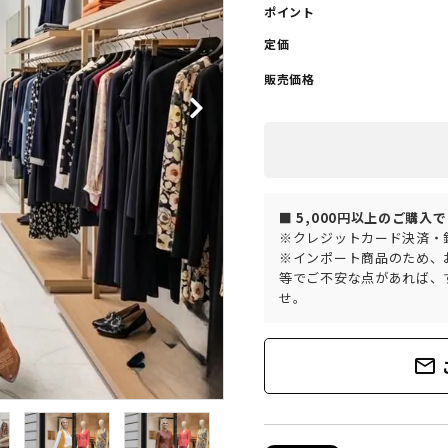
ポイント
定価
販売価格
■ 5,000円以上のご購入
※クレジットカード決済・
※インポート商品のため、
等でご不安な点があれば、
せ。
mail_outline