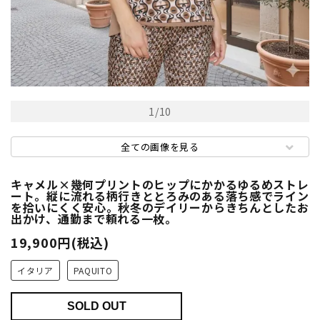
1
/
10
全ての画像を見る
キャメル×幾何プリントのヒップにかかるゆるめストレ
ート。縦に流れる柄行きととろみのある落ち感でライン
を拾いにくく安心。秋冬のデイリーからきちんとしたお
出かけ、通勤まで頼れる一枚。
19,900円(税込)
イタリア
PAQUITO
SOLD OUT