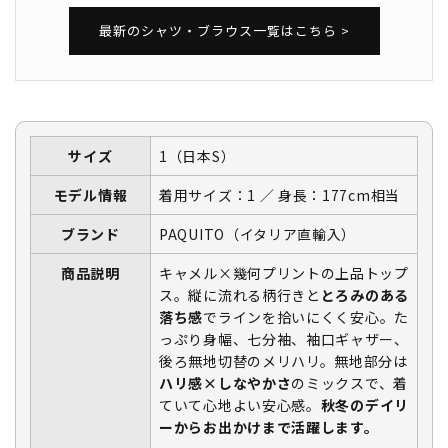
最新のシャツ・ブラウス一覧はこちら >
サイズ
1（日本S）
モデル情報
着用サイズ：1 ／ 身長：177cm相当
ブランド
PAQUITO（イタリア直輸入）
商品説明
キャメル×幾何プリントの上品トップ
ス。縦に流れる柄行きと
とろみのある
落ち感
でラインを拾いにくく安心。た
っぷり身幅、七分袖、袖口ギャザー、
後ろ無地切替のメリハリ。無地部分は
ハリ感×しなやかさ
のミックスで、着
ていて心地よい安心感。
秋冬のデイリ
ーからお出かけまで活躍します。