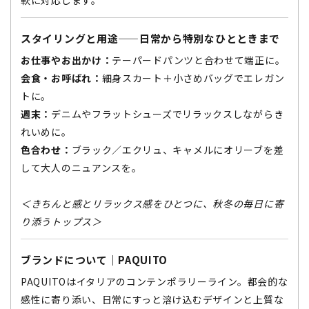
軟に対応します。
スタイリングと用途——日常から特別なひとときまで
お仕事やお出かけ：
テーパードパンツと合わせて端正に。
会食・お呼ばれ：
細身スカート＋小さめバッグでエレガン
トに。
週末：
デニムやフラットシューズでリラックスしながらき
れいめに。
色合わせ：
ブラック／エクリュ、キャメルにオリーブを差
して大人のニュアンスを。
＜きちんと感とリラックス感をひとつに、秋冬の毎日に寄
り添うトップス＞
ブランドについて｜PAQUITO
PAQUITOはイタリアのコンテンポラリーライン。都会的な
感性に寄り添い、日常にすっと溶け込むデザインと上質な