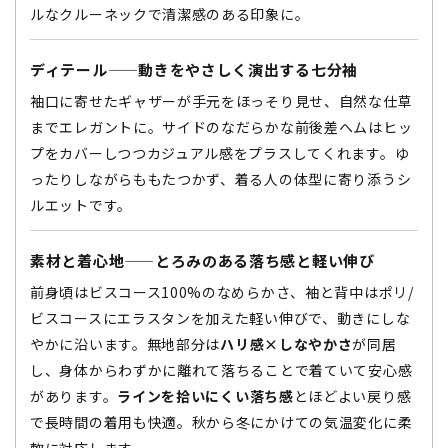
ルなクルーネックで清潔感のある印象に。
ディテール——動きをやさしく演出する七分袖
袖口に寄せたギャザーが手元をほっそり見せ、自然な仕草
までエレガントに。サイドのなだらかな前後差ヘムはヒッ
プをカバーしつつカジュアル感をプラスしてくれます。ゆ
ったりしながらももたつかず、着る人の体型に寄り添うシ
ルエットです。
素材と着心地——とろみのある落ち感と軽い伸び
前身頃はビスコース100%のなめらかさ、袖と背中はポリ/
ビスコースにエラスタンを加えた軽い伸びで、動きにしな
やかに沿います。無地部分は
ハリ感×しなやかさ
が同居
し、身体からわずかに離れて落ちることで着ていて安心感
があります。
ラインを拾いにくい落ち感
とほどよい戻り感
で長時間の着用も快適。秋から冬にかけての気温変化に柔