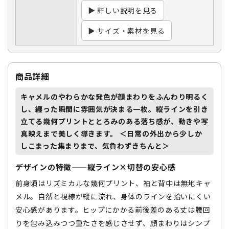
▶ 詳しい説明を見る
▶ サイズ・素材を見る
商品詳細
キャメルのやわらかな発色が顔まわりをふんわり明るく
し、纏った瞬間に雰囲気が決まる一枚。縦ラインを引き
立てる幾何プリントと
とろみのある落ち感
が、動きや写
真映えまで美しく導きます。 ＜日常の外出から少しか
しこまった集まりまで、気負わずきちんと＞
デザインの特徴——縦ライン×切替の安心感
前身頃はリズミカルな幾何プリント、袖と背中は無地キャ
メル。自然と視線が縦に流れ、身体のラインを拾いにくい
安心感があります。ヒップにかかる前後差のある丈は腰回
りを包み込みつつ重たさを感じさせず、顔まわりはシンプ