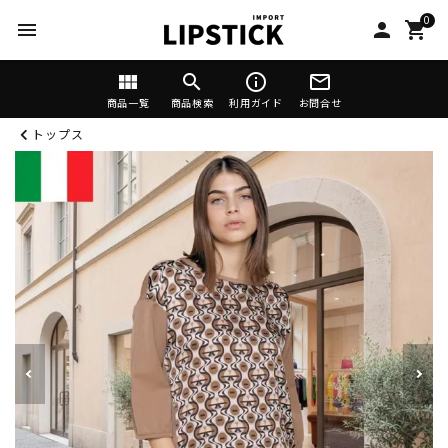
0
menu
person
shopping_cart
view_module
search
info_outline
mail_outline
商品一覧
商品検索
利用ガイド
お問合せ
トップス