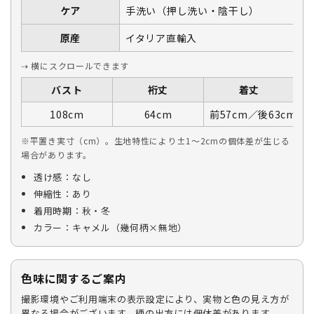
ケア
手洗い（押し洗い・陰干し）
原産
イタリア直輸入
⇢ 横にスクロールできます
バスト
裄丈
着丈
108cm
64cm
前57cm／後63cm
※平置き実寸（cm）。生地特性により±1〜2cmの個体差が生じる
場合があります。
透け感：なし
伸縮性：あり
着用時期：秋・冬
カラー：キャメル（幾何柄×無地）
色味に関するご案内
撮影環境やご利用端末の表示設定により、実物と色の見え方が
異なる場合がございます。柄の出方には個体差があります。