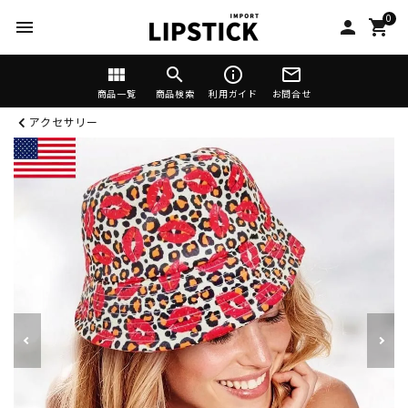
0
menu
person
shopping_cart
view_module
search
info_outline
mail_outline
商品一覧
商品検索
利用ガイド
お問合せ
アクセサリー