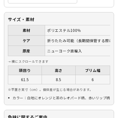
サイズ・素材
素材
ポリエステル100％
ケア
折りたたみ可能（長期間保管する際は広
原産
ニューヨーク直輸入
⇢ 横にスクロールできます
頭回り
高さ
ブリム幅
61.5
8.5
6
※平置き実寸（cm）。個体差が生じる場合があります。
カラー：白地にオレンジと茶のレオパード柄、赤いリップ柄
色味に関するご案内