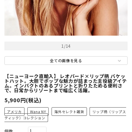
1
/
14
全ての画像を見る
【ニューヨーク直輸入】 レオパード×リップ柄 バケッ
トハット。大胆でポップな魅力が詰まった主役級アイテ
ム。インパクトのあるプリントと折りたためる便利さ
で、日常からリゾートまで幅広く活躍。
5,900円(税込)
アメリカ
Wana NY
海外セレクト雑貨
リップ柄（リップス
ティック）コレクション
個数