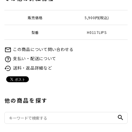
販売価格
5,900円(税込)
型番
H0117LIPS
この商品について問い合わせる
mail_outline
支払い・配送について
help_outline
送料・返品詳細など
settings_backup_restore
他の商品を探す
search