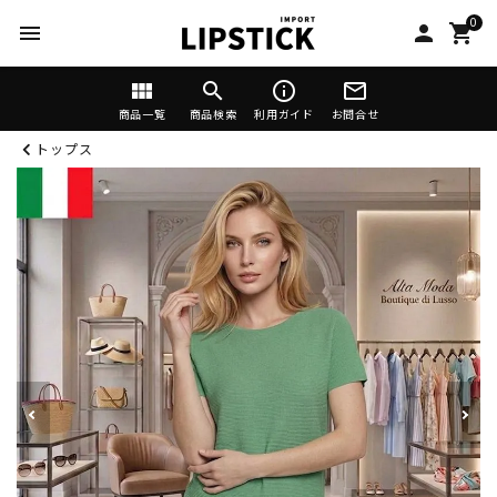
0
menu
person
shopping_cart
view_module
search
info_outline
mail_outline
商品一覧
商品検索
利用ガイド
お問合せ
トップス