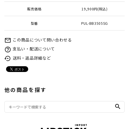
販売価格
19,900円(税込)
型番
PUL-BB3505SG
この商品について問い合わせる
mail_outline
支払い・配送について
help_outline
送料・返品詳細など
settings_backup_restore
他の商品を探す
search