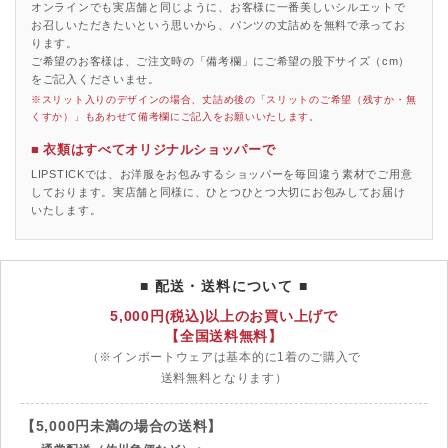
オンラインでも実店舗と同じように、お客様に一番美しいシルエットで
お召しいただきたいという思いから、パンツの丈詰めを無料で承ってお
ります。
ご希望のお客様は、ご注文時の「備考欄」にご希望の股下サイズ（cm）
をご記入くださいませ。
※スリット入りのデザインの場合、丈詰め後の「スリットのご希望（残すか・無
くすか）」もあわせて備考欄にご記入をお願いいたします。
■ 衣類はすべてオリジナルショッパーで
LIPSTICKでは、お洋服をお包みするショッパーを毎回違う素材でご用意
しております。実店舗と同様に、ひとつひとつ大切にお包みしてお届け
いたします。
■ 配送・送料について ■
5,000円(税込)以上のお買い上げで
【全国送料無料】
（※インポートウェアは基本的に1着のご購入で
送料無料となります）
【5,000円未満の場合の送料】