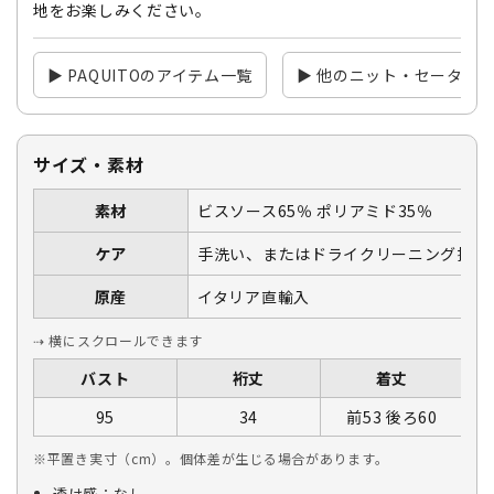
地をお楽しみください。
▶ PAQUITOのアイテム一覧
▶ 他のニット・セーター
サイズ・素材
素材
ビスソース65％ ポリアミド35％
ケア
手洗い、またはドライクリーニング推奨
原産
イタリア直輸入
⇢ 横にスクロールできます
バスト
裄丈
着丈
95
34
前53 後ろ60
※平置き実寸（cm）。個体差が生じる場合があります。
透け感：なし