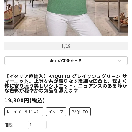
1
/
19
全ての画像を見る
【イタリア直輸入】PAQUITO グレイッシュグリーン サ
マーニット。上質な糸が織りなす繊細な凹凸と、程よく
体に寄り添う美しいシルエット。ニュアンスのある静か
な色彩が穏やかな気品を添えます
19,900円(税込)
Mサイズ（9-11号）
イタリア
PAQUITO
個数