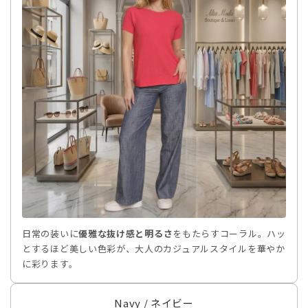
日常の装いに
優雅な抜け感と明るさ
をもたらすコーラル。ハッ
とするほど美しい色彩が、大人のカジュアルスタイルを華やか
に彩ります。
Navy / ネイビー