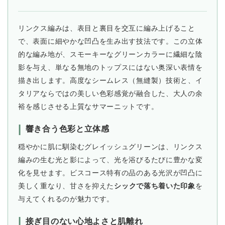
リンクス編みは、表目と裏目を交互に編み上げること
で、表面に細やかな凹凸を生み出す技法です。この立体
的な編み地が、スモーキーなグリーンカラーに繊細な陰
影を与え、単なる無地のトップスにはない奥深い表情を
描き出します。高度なシームレス（無縫製）技術と、イ
タリアならではの美しい色彩感覚が融合した、大人の余
裕を感じさせる上質なサマーニットです。
|
響き合う色彩と立体感
穏やかに肌に馴染むグレイッシュグリーンは、リンクス
編みの生む光と影によって、光を浴びるたびに豊かな変
化を見せます。ビスコース特有の品のある光沢が凹凸に
美しく重なり、甘さを抑えた
シックで落ち着いた印象
を
与えてくれるのが魅力です。
|
接ぎ目のない心地よさと肌離れ