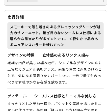
商品詳細
スモーキーで落ち着きのあるグレイッシュグリーンが魅
力のサマーニット。
接ぎ目のないシームレス仕様による
滑らかな肌当たり
がポイントです。 ＜穏やかで品のあ
るニュアンスカラーを好む方へ＞
デザインの特徴——立体感のあるリンクス編み
繊細な凹凸が美しい編み地が、シンプルなデザインの中に
上質なカジュアル感をプラス。前後の着丈に差をつけるこ
とで、気になる腰周りをカバーしつつ、一枚で着てものっ
ぺりせず穏やかな存在感を放ちます。
ディテール——シームレス仕様とミニマルな美しさ
すっきりとした半袖仕様で、ポケットや裏地を排したミニ
マルな作りです。接ぎ目（縫い目）のない編み立てのた