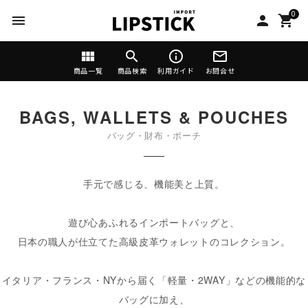
0
menu
person
shopping_cart
view_module
search
info_outline
mail_outline
商品一覧
商品検索
利用ガイド
お問合せ
BAGS, WALLETS & POUCHES
バッグ・財布・ポーチ
手元で感じる、機能美と上質。
遊び心あふれるインポートバッグと、
日本の職人が仕立てた高級皮革ウォレットのコレクション。
イタリア・フランス・NYから届く「軽量・2WAY」などの機能的な
バッグに加え、