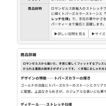
商品説明
ロサンゼルス直輸入のストレッチ
に輝くトパーズカラーストーンと
レッチ仕様」
で、手元の華やかさ
パーティーまで幅広く活躍します
▶詳しい説明を見る
▶サイズ
商品詳細
ロサンゼルスから届いた、手首に優しくフィットするブレス
けられる着脱の簡単さ
がポイントです。 ＜手軽におしゃれを
デザインの特徴——トパーズカラーの輝き
ゴールドの台座にトパーズカラーのストーンとクリア
に配置。上品なきらめきが、カジュアルな装いにも華
ディテール——ストレッチ仕様