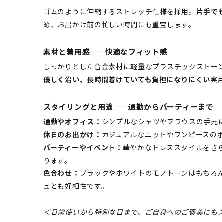
ゴムのように伸縮するストレッチ仕様を採用。
片手で
め、お出かけ前の忙しい時間にも重宝します。
素材と着用感——快適なフィット感
しっかりとした合金素材に軽量なプラスチックストー
優しく沿い、長時間着けていても負担になりにくい
実
スタイリングと用途——通勤からパーティーまで
通勤やオフィス：
シンプルなシャツやブラウスの手元
休日のお出かけ：
カジュアルなニットやワンピースの
パーティーやイベント：
華やかなドレススタイルをさ
ります。
色合わせ：
ブラックやホワイトのモノトーンはもちろ
ュとも好相性です。
＜日常使いから特別な日まで、ご自身へのご褒美にも