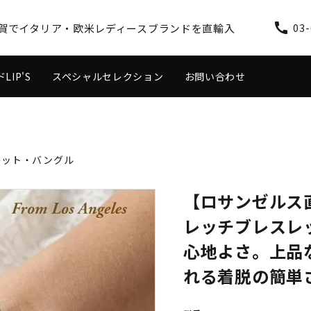
call
谷区用賀でイタリア・欧米レディースブランドを直輸入
03-
IP'S
スペシャルセレクション
お問い合わせ
ス
ワンピース
レット・バングル
【ロサンゼルス
レッチブレスレ
心地よさ。上品
れる着脱の簡単