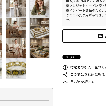
■ 5,000円以上のご購入
※クレジットカード決済・
※インポート商品のため、
等でご不安な点があれば、
せ。
mail_outline
特定商取引法に基づく表
error_outline
この商品を友達に教え
share
買い物を続ける
undo