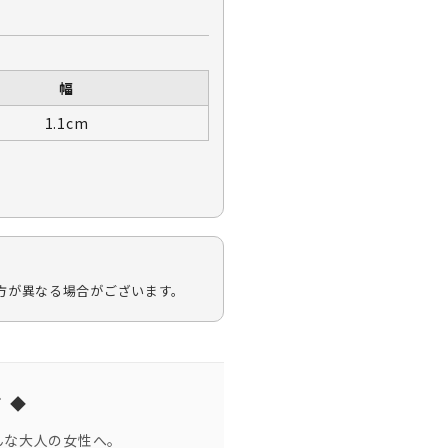
）
幅
1.1cm
方が異なる場合がございます。
て ◆
んな大人の女性へ。