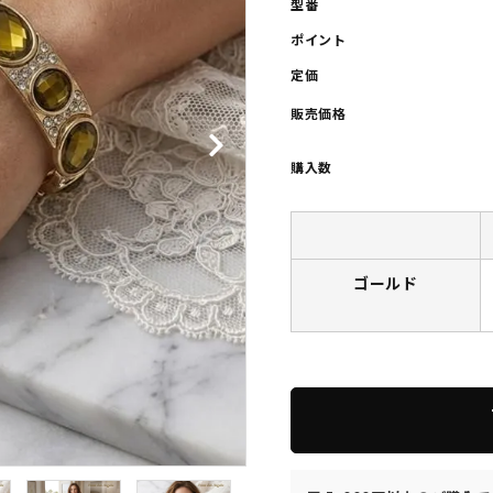
型番
ポイント
定価
販売価格
購入数
ゴールド
s