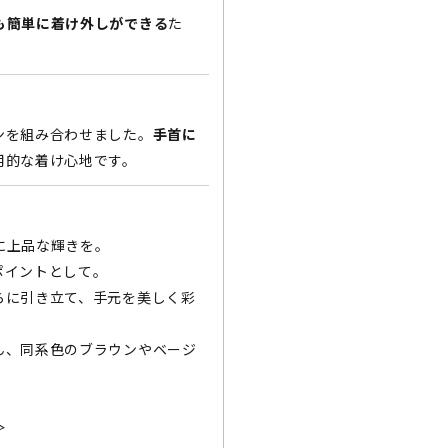
も簡単に着け外しができる
た
ンを組み合わせました。
手首に
用的な着け心地です。
に上品な輝きを。
ポイントとして。
らに引き立て、手元を美しく彩
ん、同系色のブラウンやベージ
＞